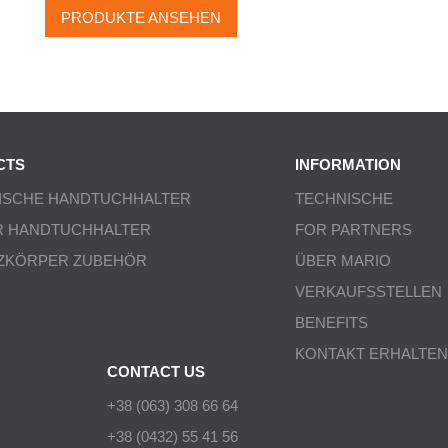
PRODUKTE ANSEHEN
CTS
INFORMATION
ISCHE HANDTUCHHALTER
TECHNISCHE
R HANDTUCHHALTER
FOR PARTNERS
ZKÖRPER ZUBEHÖR
ÜBER MARIO
VERKAUFSSTELLEN
BENEFITS
KONTAKT ERHALTEN
CONTACT US
+38 (063) 308 66 64
+38 (0432) 55 41 56