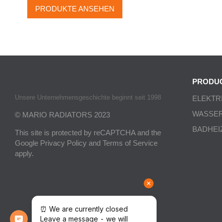
PRODUKTE ANSEHEN
PRODU
Unsere Unternehmensgeschichte beginnt seit 1998
ELEKTR
WASSE
© MARIO RADIATORS 2023
BADHEI
This site is protected by reCAPTCHA and the
Google
Privacy Policy
and
Terms of Service
apply.