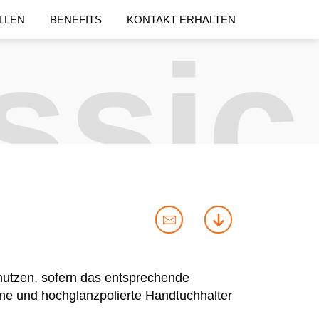
LLEN
BENEFITS
KONTAKT ERHALTEN
ssic
contact
download
us
nutzen, sofern das entsprechende
erne und hochglanzpolierte Handtuchhalter