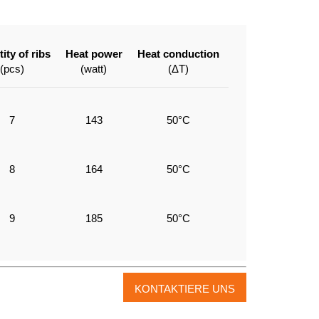
ity of ribs
Heat power
Heat conduction
(pcs)
(watt)
(ΔT)
7
143
50°C
8
164
50°C
9
185
50°C
KONTAKTIERE UNS