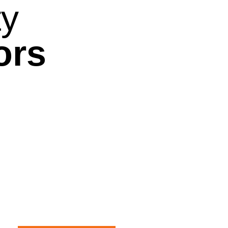
ty
ors
BADHEIZKÖRPER
ZUBEHÖR