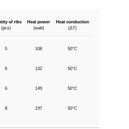
tity of ribs
Heat power
Heat conduction
(pcs)
(watt)
(ΔT)
5
108
50°C
6
132
50°C
6
149
50°C
8
197
50°C