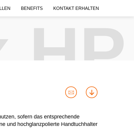
LLEN
BENEFITS
KONTAKT ERHALTEN
x HP
contact
download
us
nutzen, sofern das entsprechende
erne und hochglanzpolierte Handtuchhalter