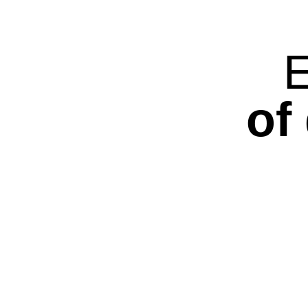
E
of
WASSER