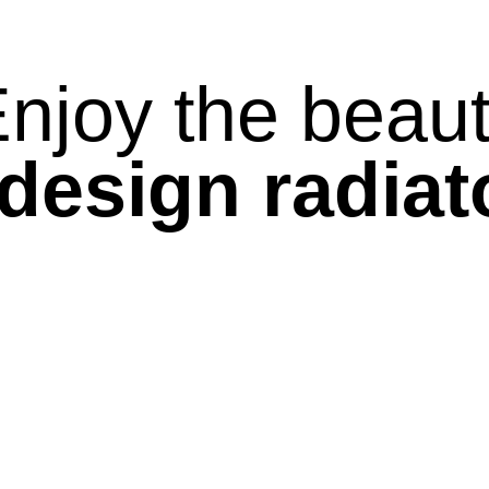
njoy the beau
 design radiat
ELEKTRISCHE