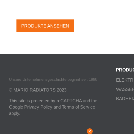
HANDTUCHHALTER
PRODUKTE ANSEHEN
PRODU
Unsere Unternehmensgeschichte beginnt seit 1998
ELEKTR
WASSE
© MARIO RADIATORS 2023
BADHEI
This site is protected by reCAPTCHA and the
Google
Privacy Policy
and
Terms of Service
apply.