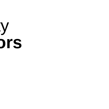
ty
ors
BADHEIZKÖRPER