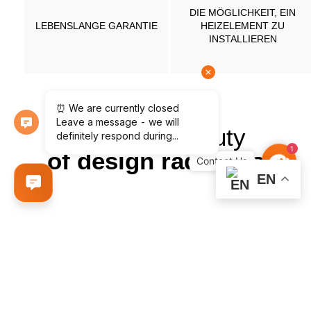
DIE MÖGLICHKEIT, EIN
LEBENSLANGE GARANTIE
HEIZELEMENT ZU
INSTALLIEREN
Enjoy the beauty
o
n
t
a
c
t
U
1
of design radiators
C
s
EN
WASSER
HANDTUCHHALTER