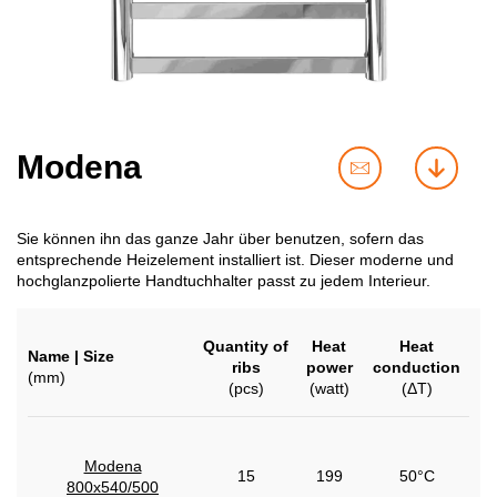
Modena
contact
downl
us
Sie können ihn das ganze Jahr über benutzen, sofern das
entsprechende Heizelement installiert ist. Dieser moderne und
hochglanzpolierte Handtuchhalter passt zu jedem Interieur.
Quantity of
Heat
Heat
Name | Size
ribs
power
conduction
(mm)
(pcs)
(watt)
(ΔT)
Modena
15
199
50°C
800x540/500